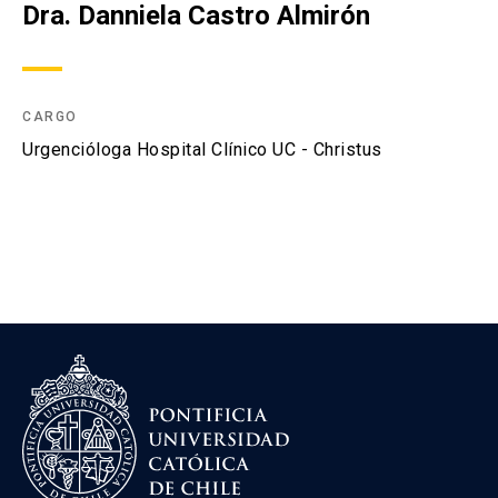
Investigación
Dra. Danniela Castro Almirón
Ultrasonido Clínico
CARGO
Recursos
keyboard_arrow_down
Urgencióloga Hospital Clínico UC - Christus
Asesorías