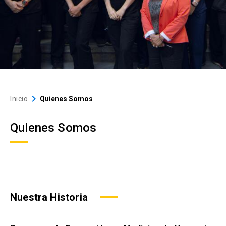
Investigación
Ultrasonido Clínico
Recursos
keyboard_arrow_down
Asesorías
keyboard_arrow_right
Inicio
Quienes Somos
Quienes Somos
Nuestra Historia