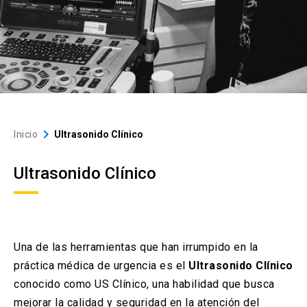
Investigación
Ultrasonido Clínico
Recursos
keyboard_arrow_down
Asesorías
keyboard_arrow_right
Inicio
Ultrasonido Clínico
Ultrasonido Clínico
Una de las herramientas que han irrumpido en la
práctica médica de urgencia es el
Ultrasonido Clínico
conocido como US Clínico, una habilidad que busca
mejorar la calidad y seguridad en la atención del