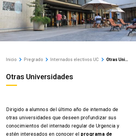
Investigación
Ultrasonido Clínico
Recursos
keyboard_arrow_down
Asesorías
keyboard_arrow_right
keyboard_arrow_right
keyboard_arrow_right
Inicio
Pregrado
Internados electivos UC
Otras Universidades
Otras Universidades
Dirigido a alumnos del último año de internado de
otras universidades que deseen profundizar sus
conocimientos del internado regular de Urgencia
y
estén interesados en conocer el
programa de