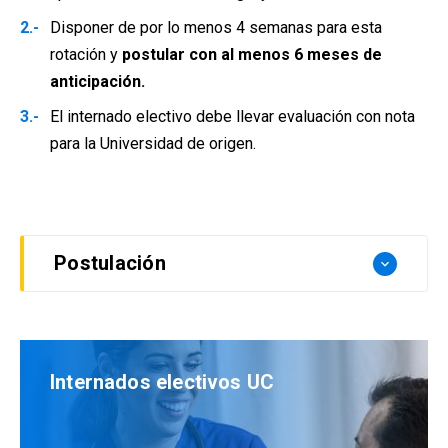
Disponer de por lo menos 4 semanas para esta
rotación y
postular con al menos 6 meses de
anticipación.
El internado electivo debe llevar evaluación con nota
para la Universidad de origen.
Postulación
keyboard_arrow_down
Los internos que deseen postular a una rotación
con nosotros deben coordinarlo a través del
convenio ASOFAMECH, por lo que se debe enviar
Internados electivos UC
una carta formal desde la Dirección de Pregrado
de su Escuela de origen dirigida a la Dra. Luz