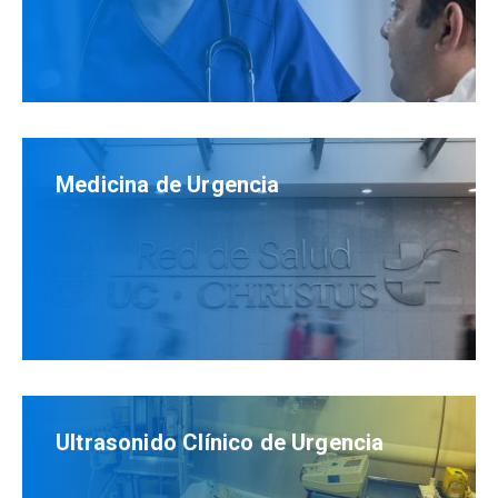
María Letelir, Directora de Pregrado de la
Escuela de Medicina UC.
Esto debe ser enviado por correo electrónico a
Celia Riquelme (criquelg@uc.cl), Asistente
Ejecutiva de la Dirección de Pregrado, con copia
a contacto.urgencia@uc.cl.
Medicina de Urgencia
Se les solicitará escribir una carta – no más de
una plana – donde expliquen sus
motivaciones
para realizar el internado
y los objetivos
desean lograr, además de
describir cuál es su
plan futuro una vez sean egresados
, como
realizar especialidad en Medicina de Urgencia,
trabajar en servicios de urgencia, EDF o realizar
otra especialidad, entre otros.
Ultrasonido Clínico de Urgencia
Esto tiene como objetivo poder planificar y
diseñar de mejor manera las actividades y