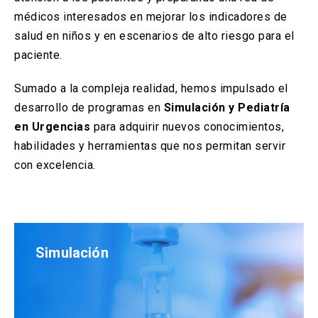
Investigación
médicos interesados en mejorar los indicadores de
salud en niños y en escenarios de alto riesgo para el
Ultrasonido Clínico
paciente.
Recursos
keyboard_arrow_down
Sumado a la compleja realidad, hemos impulsado el
desarrollo de programas en
Simulación
y Pediatría
Asesorías
en Urgencias
para adquirir nuevos conocimientos,
habilidades y herramientas que nos permitan servir
con excelencia.
Simulación