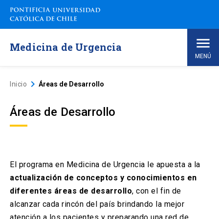
Medicina de Urgencia
MENÚ
Inicio
keyboard_arrow_right
Inicio
Áreas de Desarrollo
Quiénes Somos
keyboard_arrow_down
Áreas de Desarrollo
Pregrado
keyboard_arrow_down
Postgrado
El programa en Medicina de Urgencia le apuesta a la
keyboard_arrow_down
actualización de conceptos y conocimientos en
diferentes áreas de desarrollo
, con el fin de
Extensión
keyboard_arrow_down
alcanzar cada rincón del país brindando la mejor
atención a los pacientes y preparando una red de