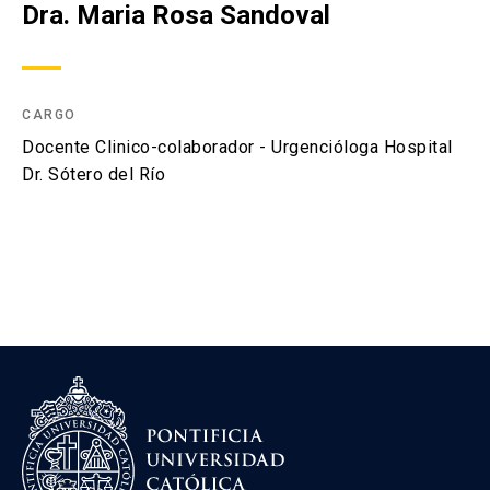
Investigación
Dra. Maria Rosa Sandoval
Ultrasonido Clínico
CARGO
Recursos
keyboard_arrow_down
Docente Clinico-colaborador - Urgencióloga Hospital
Dr. Sótero del Río
Asesorías