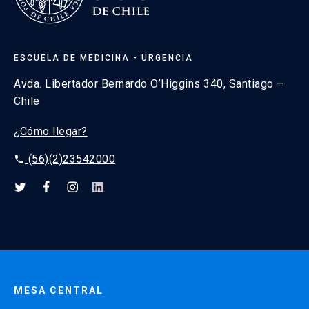
ESCUELA DE MEDICINA - URGENCIA
Avda. Libertador Bernardo O’Higgins 340, Santiago –
Chile
¿Cómo llegar?
(56)(2)23542000
phone
MESA CENTRAL