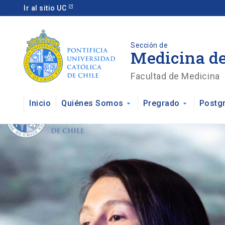
Ir al sitio UC
Sección de
Medicina d
Facultad de Medicina
Inicio
Quiénes Somos
Pregrado
Postg
arrow_drop_down
arrow_drop_down