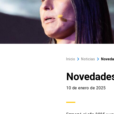
keyboard_arrow_right
keyboard_arrow_right
Inicio
Noticias
Noveda
Novedades
10 de enero de 2025