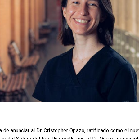
 de anunciar al Dr. Cristopher Opazo, ratificado como el nue
spital Sótero del Río. Un orgullo que el Dr. Opazo, urgenció