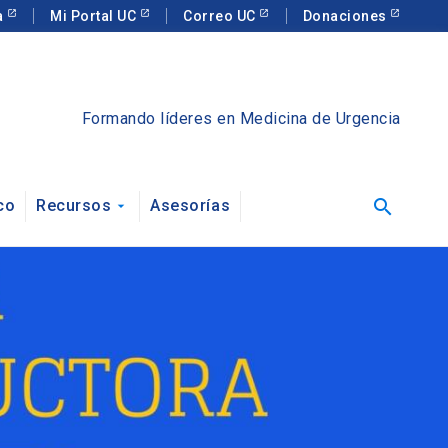
a
Mi Portal UC
Correo UC
Donaciones
Formando líderes en Medicina de Urgencia
search
co
Recursos
Asesorías
arrow_drop_down